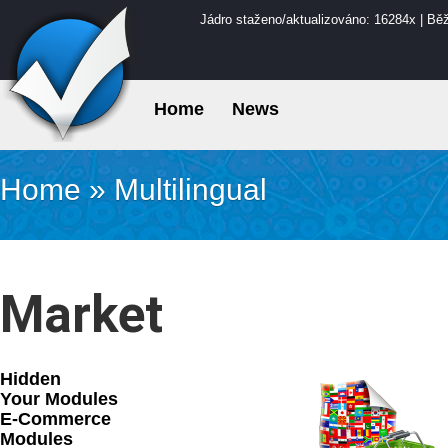
Jádro staženo/aktualizováno: 16284x | Bě
Home
News
Home
»
Multilingual
Market
Hidden
Your Modules
E-Commerce
Modules