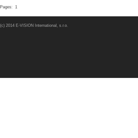
Pages:
1
(c) 2014 E-VISION International, s.r.o.