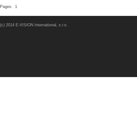
Pages:
1
(c) 2014 E-VISION International, s.r.o.