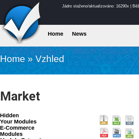
Jádro staženo/aktualizováno: 16290x | Bě
Home
News
Home
»
Vzhled
Market
Hidden
Your Modules
E-Commerce
Modules