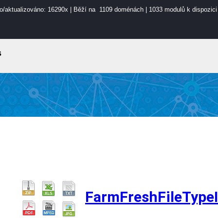
o/aktualizováno: 16290x | Běží na 1109 doménách | 1033 modulů k dispozici
s
FarmFreshFileType