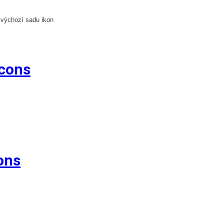
 výchozí sadu ikon
Icons
ons