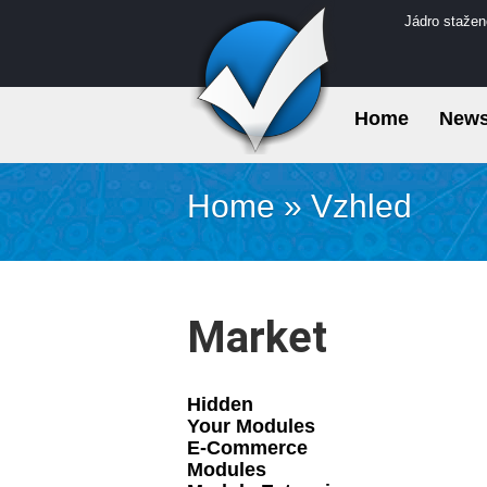
Jádro stažen
Home
New
Home
»
Vzhled
Market
Hidden
Your Modules
E-Commerce
Modules