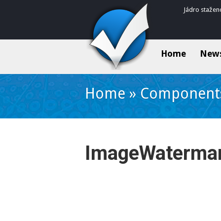
Jádro stažen
Home
New
Home
»
Component
ImageWaterma