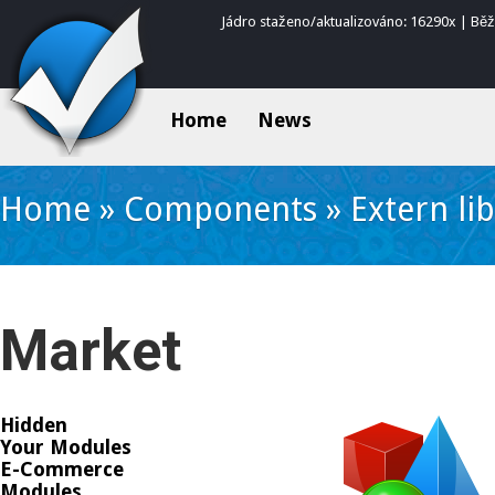
Jádro staženo/aktualizováno: 16290x | Bě
Home
News
Home
»
Components
»
Extern lib
Market
Hidden
Your Modules
E-Commerce
Modules