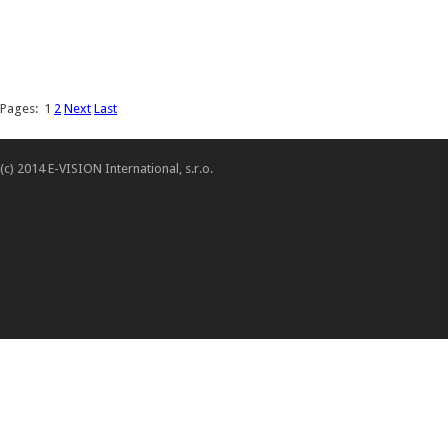
Pages:
1
2
Next
Last
(c) 2014 E-VISION International, s.r.o.