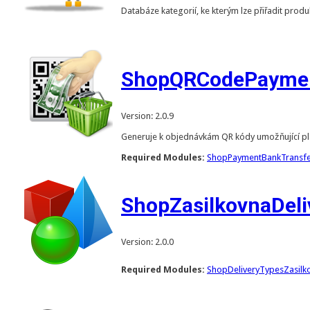
Databáze kategorií, ke kterým lze přiřadit prod
ShopQRCodePayme
Version: 2.0.9
Generuje k objednávkám QR kódy umožňující plat
Required Modules:
ShopPaymentBankTransf
ShopZasilkovnaDel
Version: 2.0.0
Required Modules:
ShopDeliveryTypesZasilk