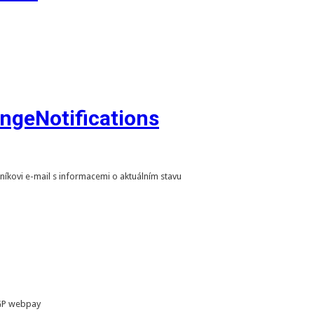
geNotifications
íkovi e-mail s informacemi o aktuálním stavu
 GP webpay