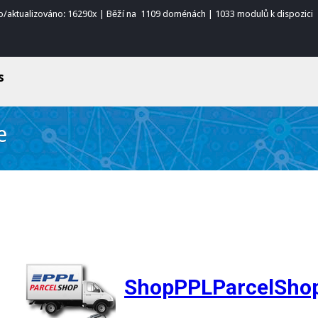
o/aktualizováno: 16290x | Běží na 1109 doménách | 1033 modulů k dispozici
s
e
ShopPPLParcelShop