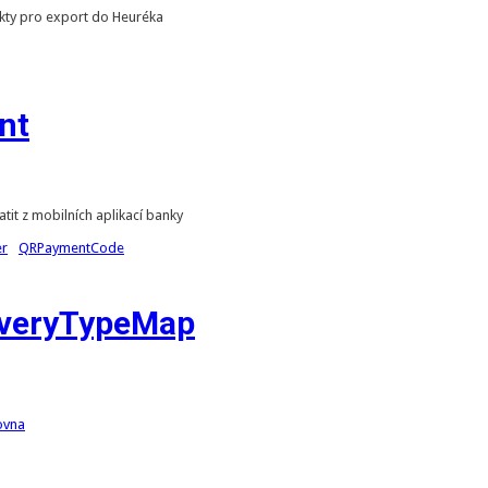
ukty pro export do Heuréka
nt
it z mobilních aplikací banky
er
QRPaymentCode
iveryTypeMap
ovna