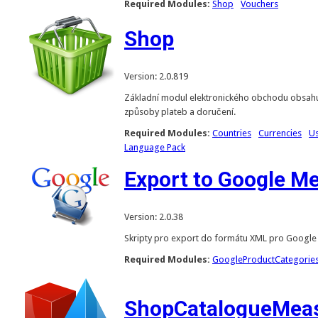
Required Modules:
Shop
Vouchers
Shop
Version: 2.0.819
Základní modul elektronického obchodu obsahuj
způsoby plateb a doručení.
Required Modules:
Countries
Currencies
U
Language Pack
Export to Google M
Version: 2.0.38
Skripty pro export do formátu XML pro Google
Required Modules:
GoogleProductCategorie
ShopCatalogueMea