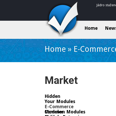
Jádro stažen
Home
New
Home
»
E-Commerc
Market
Hidden
Your Modules
E-Commerce
Common Modules
Modules