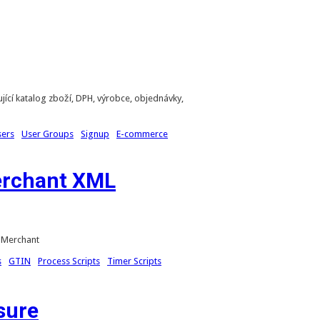
ící katalog zboží, DPH, výrobce, objednávky,
sers
User Groups
Signup
E-commerce
erchant XML
 Merchant
s
GTIN
Process Scripts
Timer Scripts
sure