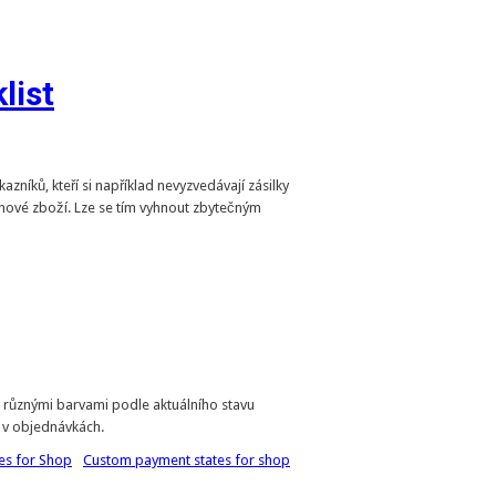
list
zníků, kteří si například nevyzvedávají zásilky
nové zboží. Lze se tím vyhnout zbytečným
 různými barvami podle aktuálního stavu
i v objednávkách.
es for Shop
Custom payment states for shop