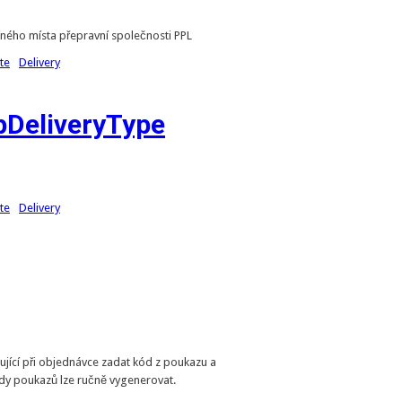
ného místa přepravní společnosti PPL
te
Delivery
DeliveryType
te
Delivery
ící při objednávce zadat kód z poukazu a
ódy poukazů lze ručně vygenerovat.