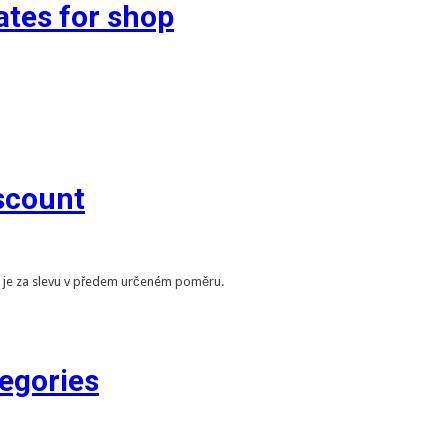
tes for shop
scount
 je za slevu v předem určeném poměru.
egories