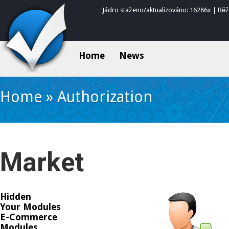
Jádro staženo/aktualizováno: 16286x | Bě
Home
News
Home
»
Authorization
Market
Hidden
Your Modules
E-Commerce
Modules