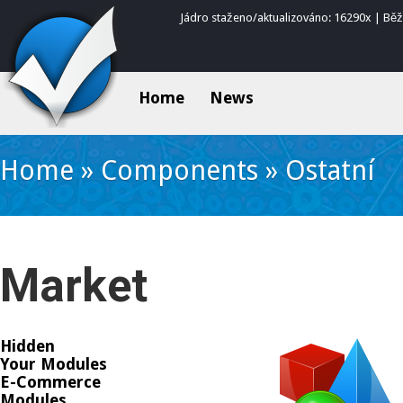
Jádro staženo/aktualizováno: 16290x | Bě
Home
News
Home
»
Components
»
Ostatní
Market
Hidden
Your Modules
E-Commerce
Modules