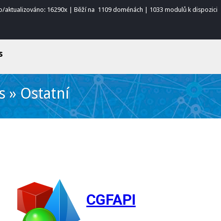
o/aktualizováno: 16290x | Běží na 1109 doménách | 1033 modulů k dispozici
s
s
»
Ostatní
CGFAPI