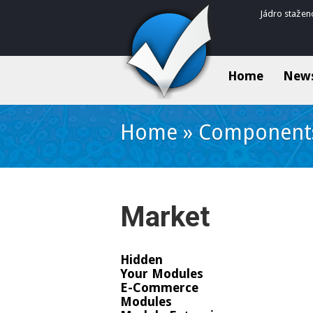
Jádro stažen
Home
New
Home
»
Component
Market
Hidden
Your Modules
E-Commerce
Modules