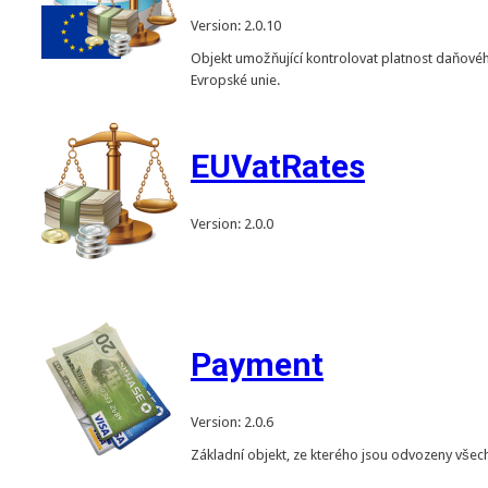
Version: 2.0.10
Objekt umožňující kontrolovat platnost daňového
Evropské unie.
EUVatRates
Version: 2.0.0
Payment
Version: 2.0.6
Základní objekt, ze kterého jsou odvozeny všechn