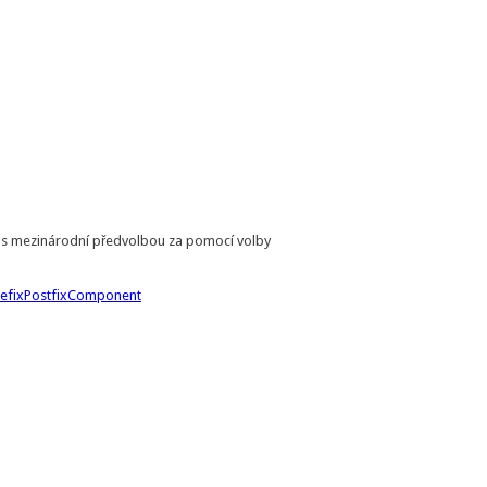
o s mezinárodní předvolbou za pomocí volby
refixPostfixComponent