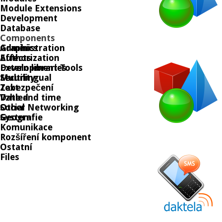
Module Extensions
Development
Database
Components
Graphics
Administration
Effects
Authorization
Extern libraries
Development Tools
Security
Multilingual
Text
Zabezpečení
Date and time
Vzhled
Social Networking
Other
Geografie
System
Komunikace
Rozšíření komponent
Ostatní
Files