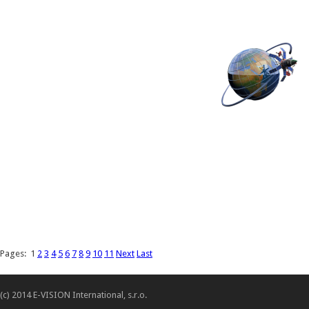
Pages:
1
2
3
4
5
6
7
8
9
10
11
Next
Last
(c) 2014 E-VISION International, s.r.o.