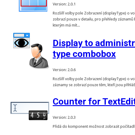
Version: 2.0.1
Rozšíří volby pole Zobrazení (displayType) o v
zobrazí pouze v detailu, pro přehledy záznamů 
kterým má mít...
Display to administr
type combobox
Version: 2.0.6
Rozšíří volby pole Zobrazení (displayType) o vo
záznamy se zobrazí pouze těm, kteří jsou přihlá
Counter for TextEdi
Version: 2.0.3
Přidá do komponent možnost zobrazit počítadlo 