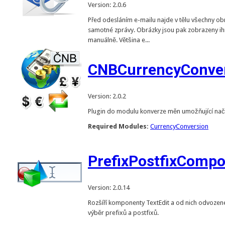
Version: 2.0.6
Před odesláním e-mailu najde v tělu všechny obrá
samotné zprávy. Obrázky jsou pak zobrazeny ihn
manuálně. Většina e...
CNBCurrencyConve
Version: 2.0.2
Plugin do modulu konverze měn umožňující načí
Required Modules:
CurrencyConversion
PrefixPostfixComp
Version: 2.0.14
Rozšíří komponenty TextEdit a od nich odvoze
výběr prefixů a postfixů.