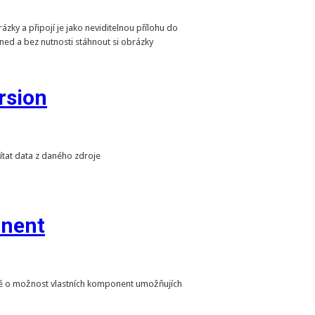
zky a připojí je jako neviditelnou přílohu do
ed a bez nutnosti stáhnout si obrázky
rsion
tat data z daného zdroje
onent
né o možnost vlastních komponent umožňujích