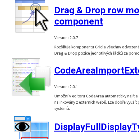
Drag & Drop row mo
component
Version: 2.0.7
Rozšiřuje komponentu Grid a všechny odvoze
Drag & Drop pozice jednotlivých řádků za pomo
CodeAreaImportExt
Version: 2.0.1
Umožní v editoru CodeArea automaticky najít a 
nalinkovány z externích webů. Lze dobře využít 
systémů.
DisplayFullDispla