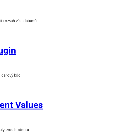
it rozsah více datumů
ugin
 čárový kód
nt Values
aly svou hodnotu