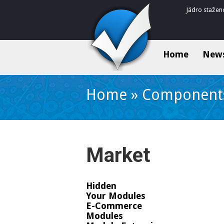
Jádro stažen
Home
New
Home
»
Component
Market
Hidden
Your Modules
E-Commerce
Modules