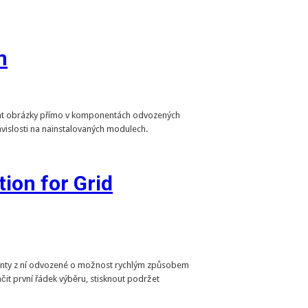
m
at obrázky přímo v komponentách odvozených
vislosti na nainstalovaných modulech.
ion for Grid
nty z ní odvozené o možnost rychlým způsobem
ačit první řádek výběru, stisknout podržet