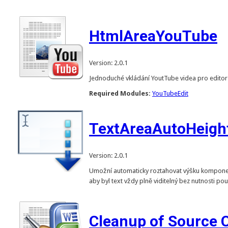
HtmlAreaYouTube
Version: 2.0.1
Jednoduché vkládání YoutTube videa pro edito
Required Modules:
YouTubeEdit
TextAreaAutoHeigh
Version: 2.0.1
Umožní automaticky roztahovat výšku komponent
aby byl text vždy plně viditelný bez nutnosti po
Cleanup of Source 