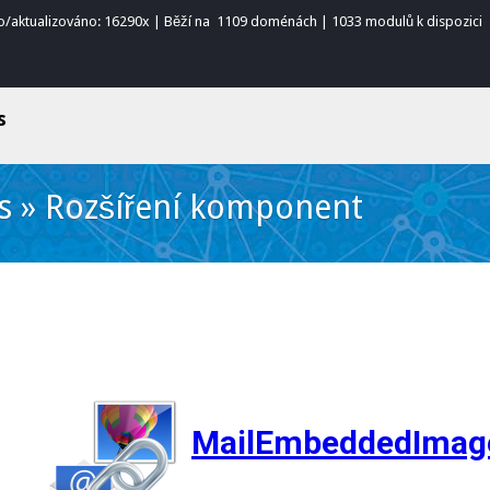
o/aktualizováno: 16290x | Běží na 1109 doménách | 1033 modulů k dispozici
s
s
»
Rozšíření komponent
MailEmbeddedImag