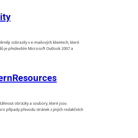
ity
rněji zobrazily v e-mailových klientech, které
ladů je především Microsoft Outlook 2007 a
ernResources
stáhnout obrázky a soubory, které jsou
pro případy převodu stránek z jiných redakčních