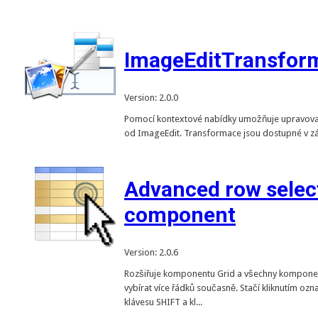
ImageEditTransfor
Version: 2.0.0
Pomocí kontextové nabídky umožňuje upravov
od ImageEdit. Transformace jsou dostupné v zá
Advanced row select
component
Version: 2.0.6
Rozšiřuje komponentu Grid a všechny kompone
vybírat více řádků současně. Stačí kliknutím ozn
klávesu SHIFT a kl...