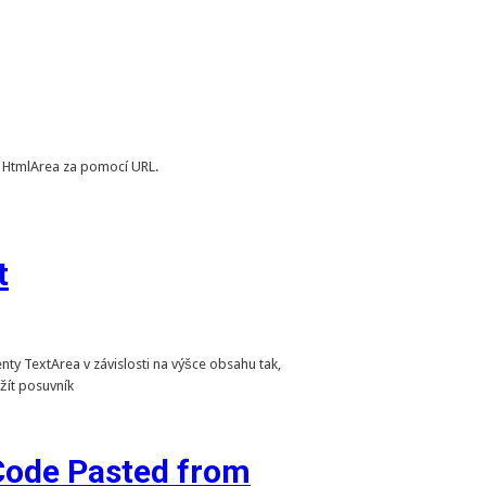
r HtmlArea za pomocí URL.
t
y TextArea v závislosti na výšce obsahu tak,
užít posuvník
Code Pasted from