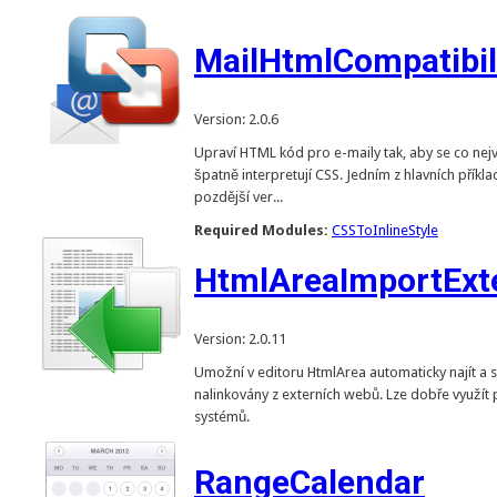
MailHtmlCompatibil
Version: 2.0.6
Upraví HTML kód pro e-maily tak, aby se co nejvě
špatně interpretují CSS. Jedním z hlavních přík
pozdější ver...
Required Modules:
CSSToInlineStyle
HtmlAreaImportExt
Version: 2.0.11
Umožní v editoru HtmlArea automaticky najít a 
nalinkovány z externích webů. Lze dobře využít 
systémů.
RangeCalendar