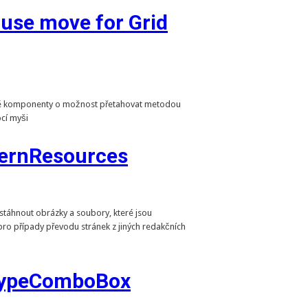
use move for Grid
né komponenty o možnost přetahovat metodou
cí myši
ernResources
stáhnout obrázky a soubory, které jsou
pro případy převodu stránek z jiných redakčních
yTypeComboBox