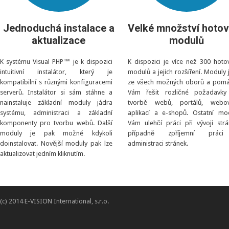
Jednoduchá instalace a
Velké množství hoto
aktualizace
modulů
K systému Visual PHP™ je k dispozici
K dispozici je více než 300 hoto
intuitivní instalátor, který je
modulů a jejich rozšíření. Moduly 
kompatibilní s různými konfiguracemi
ze všech možných oborů a pomá
serverů. Instalátor si sám stáhne a
Vám řešit rozličné požadavky
nainstaluje základní moduly jádra
tvorbě webů, portálů, webov
systému, administraci a základní
aplikací a e-shopů. Ostatní mo
komponenty pro tvorbu webů. Další
Vám ulehčí práci při vývoji strá
moduly je pak možné kdykoli
případně zpříjemní prác
doinstalovat. Novější moduly pak lze
administraci stránek.
aktualizovat jedním kliknutím.
(c) 2014 E-VISION International, s.r.o.