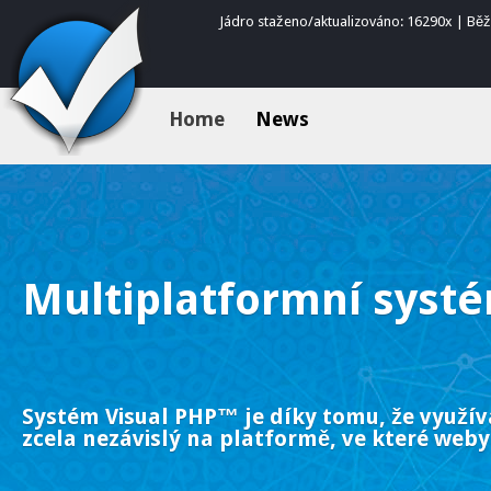
Jádro staženo/aktualizováno: 16290x | Bě
Home
News
Multiplatformní syst
Systém Visual PHP™ je díky tomu, že využív
zcela nezávislý na platformě, ve které weby 