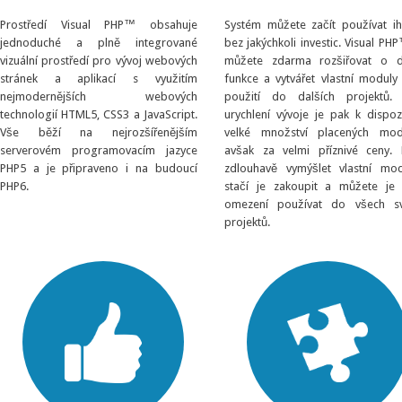
Prostředí Visual PHP™ obsahuje
Systém můžete začít používat i
jednoduché a plně integrované
bez jakýchkoli investic. Visual PHP
vizuální prostředí pro vývoj webových
můžete zdarma rozšiřovat o d
stránek a aplikací s využitím
funkce a vytvářet vlastní moduly
nejmodernějších webových
použití do dalších projektů.
technologií HTML5, CSS3 a JavaScript.
urychlení vývoje je pak k dispozi
Vše běží na nejrozšířenějším
velké množství placených mod
serverovém programovacím jazyce
avšak za velmi příznivé ceny.
PHP5 a je připraveno i na budoucí
zdlouhavě vymýšlet vlastní mod
PHP6.
stačí je zakoupit a můžete je
omezení používat do všech s
projektů.